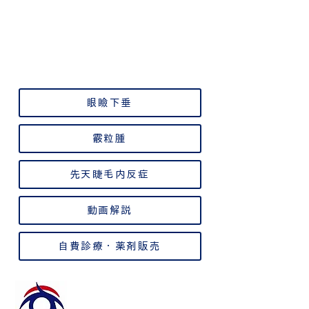
眼瞼下垂
霰粒腫
先天睫毛内反症
動画解説
自費診療・薬剤販売