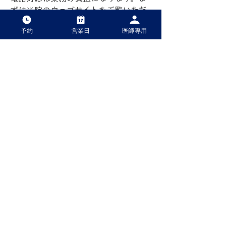
ずは当院のウェブサイトをご覧いただ
き、それでも解決が難しい場合のみ、
予約
営業日
医師専用
お電話にてお問い合わせください。
よ
くある質問はこちら
パンフレット.pdf
▲ 手術 午前 9:00〜12:30 午後 13:00〜16:30
● 診察日 午前 9:00〜12:00 午後 13:30〜16:30
＊第2 . 4水曜日は終日診察
－ 休診日 月曜日・土曜日・日曜日・祝日
※臨時営業、臨時休業あり 駐車場なし