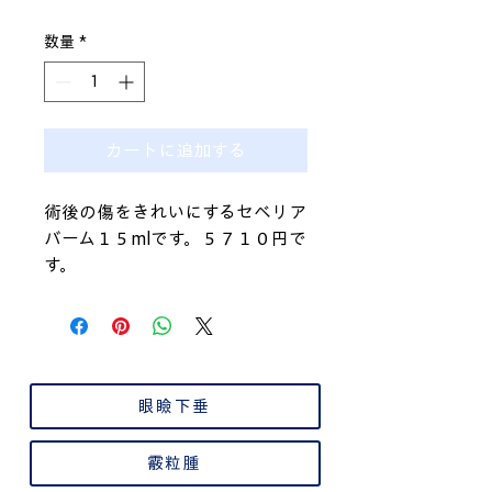
格
数量
*
カートに追加する
術後の傷をきれいにするセベリア
バーム１５mlです。５７１０円で
す。
眼瞼下垂
霰粒腫